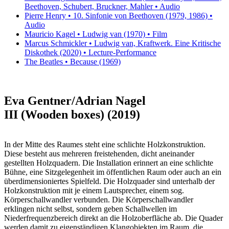
Beethoven, Schubert, Bruckner, Mahler • Audio
Pierre Henry • 10. Sinfonie von Beethoven (1979, 1986) •
Audio
Mauricio Kagel • Ludwig van (1970) • Film
Marcus Schmickler • Ludwig van, Kraftwerk. Eine Kritische
Diskothek (2020) • Lecture-Performance
The Beatles • Because (1969)
Eva Gentner/Adrian Nagel
III (Wooden boxes) (2019)
In der Mitte des Raumes steht eine schlichte Holzkonstruktion.
Diese besteht aus mehreren freistehenden, dicht aneinander
gestellten Holzquadern. Die Installation erinnert an eine schlichte
Bühne, eine Sitzgelegenheit im öffentlichen Raum oder auch an ein
überdimensioniertes Spielfeld. Die Holzquader sind unterhalb der
Holzkonstruktion mit je einem Lautsprecher, einem sog.
Körperschallwandler verbunden. Die Körperschallwandler
erklingen nicht selbst, sondern geben Schallwellen im
Niederfrequenzbereich direkt an die Holzoberfläche ab. Die Quader
werden damit zu eigenständigen Klangobjekten im Raum, die