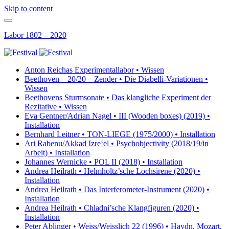
Skip to content
Labor
1802 – 2020
Anton Reichas Experimentallabor • Wissen
Beethoven – 20/20 – Zender • Die Diabelli-Variationen •
Wissen
Beethovens Sturmsonate • Das klangliche Experiment der
Rezitative • Wissen
Eva Gentner/Adrian Nagel • III (Wooden boxes) (2019) •
Installation
Bernhard Leitner • TON-LIEGE (1975/2000) • Installation
Ari Rabenu/Akkad Izre‘el • Psychobjectivity (2018/19/in
Arbeit) • Installation
Johannes Wernicke • POL II (2018) • Installation
Andrea Heilrath • Helmholtz’sche Lochsirene (2020) •
Installation
Andrea Heilrath • Das Interferometer-Instrument (2020) •
Installation
Andrea Heilrath • Chladni’sche Klangfiguren (2020) •
Installation
Peter Ablinger • Weiss/Weisslich 22 (1996) • Haydn, Mozart,